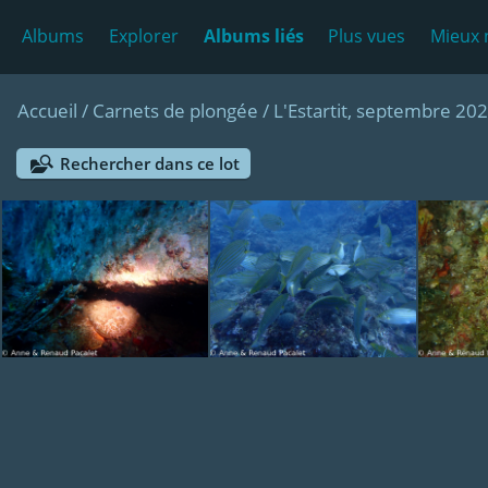
Albums
Explorer
Albums liés
Plus vues
Mieux 
Accueil
/
Carnets de plongée
/
L'Estartit, septembre 20
Rechercher dans ce lot
Rascasse
Banc de saupes
Be