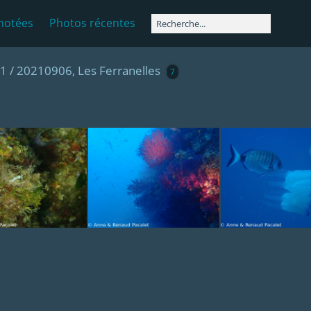
notées
Photos récentes
21
/
20210906, Les Ferranelles
7
rghia azurée
Gorgones rouges
Rhisosto