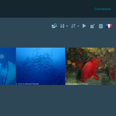
Connexion
me
Barracudas
Ascidie rouge