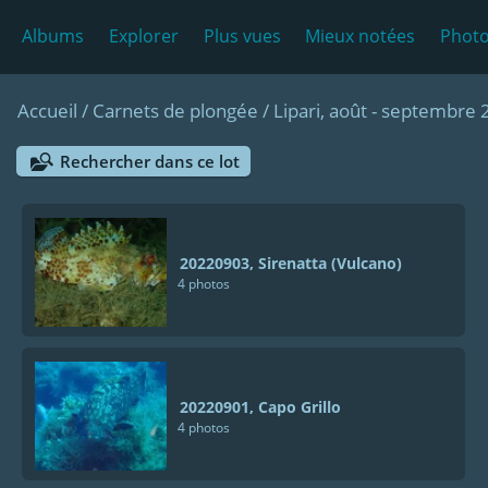
Albums
Explorer
Plus vues
Mieux notées
Photo
Accueil
/
Carnets de plongée
/
Lipari, août - septembre
Rechercher dans ce lot
20220903, Sirenatta (Vulcano)
4 photos
20220901, Capo Grillo
4 photos