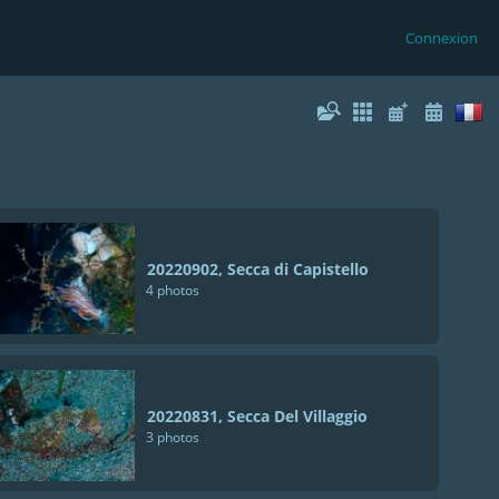
Connexion
20220902, Secca di Capistello
4 photos
20220831, Secca Del Villaggio
3 photos