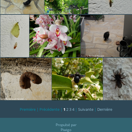
Première |
Précédente |
1
2
3
4
|
Suivante
|
Dernière
Propulsé par
Piwigo