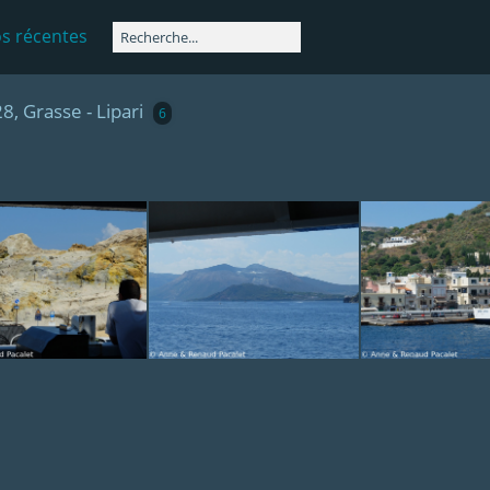
s récentes
, Grasse - Lipari
6
DSCF4666
DSCF4676
DSCF4