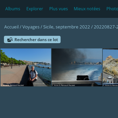
Albums
Explorer
Plus vues
Mieux notées
Photo
Accueil
/
Voyages
/
Sicile, septembre 2022
/
20220827-28
Rechercher dans ce lot
DSCF4634
DSCF4660