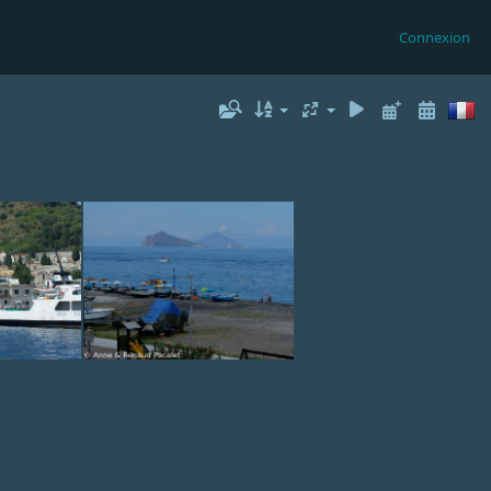
Connexion
679
DSCF4685