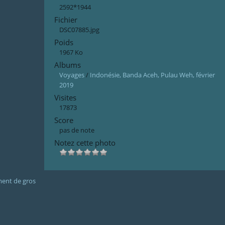
2592*1944
Fichier
DSC07885.jpg
Poids
1967 Ko
Albums
Voyages
/
Indonésie, Banda Aceh, Pulau Weh, février
2019
Visites
17873
Score
pas de note
Notez cette photo
ment de gros