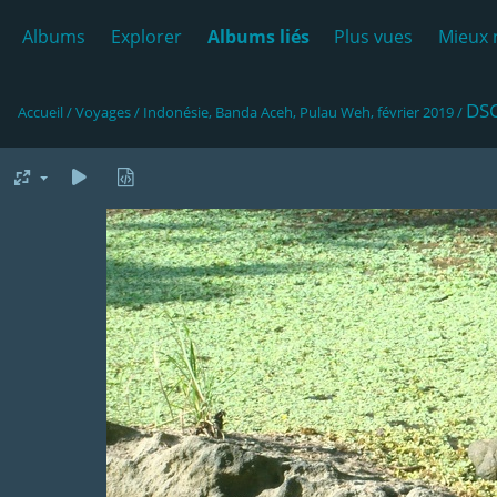
Albums
Explorer
Albums liés
Plus vues
Mieux 
DS
Accueil
/
Voyages
/
Indonésie, Banda Aceh, Pulau Weh, février 2019
/