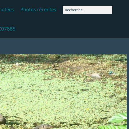
notées
Photos récentes
C07885