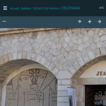
DSCF6684
4/6
Accueil
/
Balades
/
2023/01/29, Menton
/