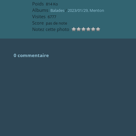
Poids
814 Ko
Albums
Balades
/
2023/01/29, Menton
Visites
6777
Score
pas de note
Notez cette photo
0 commentaire