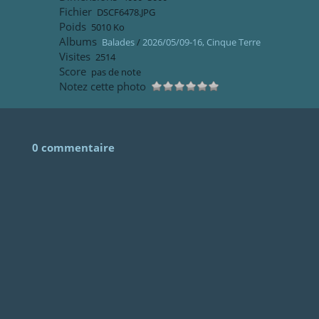
Fichier
DSCF6478.JPG
Poids
5010 Ko
Albums
Balades
/
2026/05/09-16, Cinque Terre
Visites
2514
Score
pas de note
Notez cette photo
0 commentaire