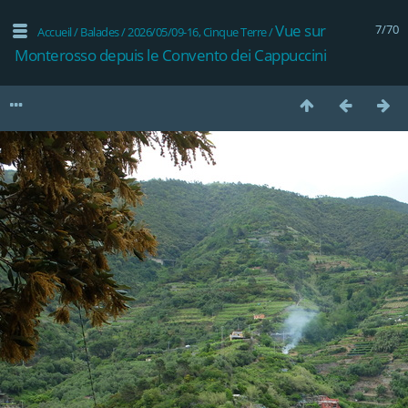
Vue sur
7/70
Accueil
/
Balades
/
2026/05/09-16, Cinque Terre
/
Monterosso depuis le Convento dei Cappuccini