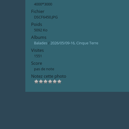
4000*3000
Fichier
DSCF6450.JPG
Poids
5092 Ko
Albums
Balades
/
2026/05/09-16, Cinque Terre
Visites
1551
Score
pas de note
Notez cette photo