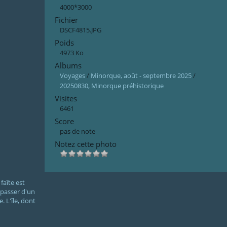
4000*3000
Fichier
DSCF4815.JPG
Poids
4973 Ko
Albums
Voyages
/
Minorque, août - septembre 2025
/
20250830, Minorque préhistorique
Visites
6461
Score
pas de note
Notez cette photo
faîte est
 passer d'un
. L'île, dont