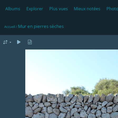
Albums
Explorer
Plus vues
Mieux notées
Photo
Mur en pierres sèches
Accueil
/