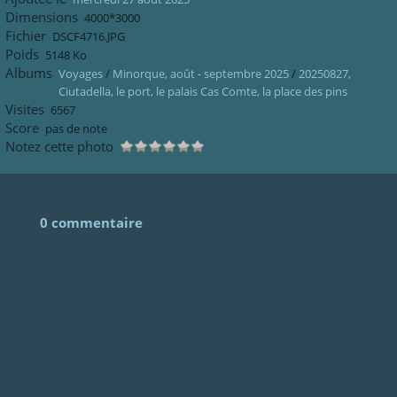
Dimensions
4000*3000
Fichier
DSCF4716.JPG
Poids
5148 Ko
Albums
Voyages
/
Minorque, août - septembre 2025
/
20250827,
Ciutadella, le port, le palais Cas Comte, la place des pins
Visites
6567
Score
pas de note
Notez cette photo
0 commentaire