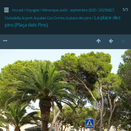
5/5
Accueil
/
Voyages
/
Minorque, août - septembre 2025
/
20250827,
La place des
Ciutadella, le port, le palais Cas Comte, la place des pins
/
pins (Plaça dels Pins)